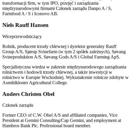
transformacji firm, w tym IPO, przejęć i zarządzania
międzynarodowymi firmami Członek zarządu Danpo A / S,
Farmfood A / S i Iconovo AB.
Niels Rauff Hansen
Wiceprzewodniczący
Rolnik, producent trzody chlewnej i dyrektor generalny Rauff
Group A/S, Sjørup Svinefarm (w tym 2 spółek zależnych), Søvang
Svineproduktion A/S, Søvang Gods A/S i Global Farming ApS.
Specjalistyczna wiedza w zakresie międzynarodowego zarządzania
rolnictwem i hodowli trzody chlewnej, a także inwestycji w
rolnictwo w Europie Wschodniej. Wykształcenie rolnicze zdobyte w
Asmildkloster Agricultural College.
Anders Christen Obel
Członek zarządu
Former CEO of C.W. Obel A/S and affiliated companies, Vice
President at Gemini Consulting/Cap Gemini, and employment at
Hambros Bank Plc. Professional board member.